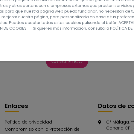
stras y otras pertenecen a empresas externas que prestan servicio
ción, hacer una consulta o poner una denuncia p
rias para que nuestra página web pueda funcionar, no necesitan de t
ra mejorar nuestra página, para personalizarla en base a tus prefere
nales. Puedes aceptar todas estas cookies pulsando el botón ACEPT
N DE COOKIES. Si quieres más información, consulta la
POLÍTICA DE
CANAL ÉTICO
Enlaces
Datos de c
Política de privacidad
C/ Málaga, n
Canaria CP.:
Compromiso con la Protección de