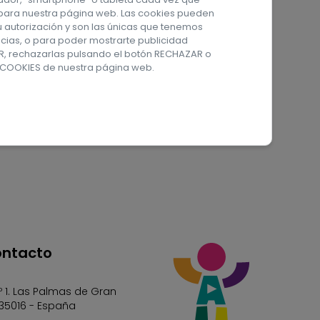
s para nuestra página web. Las cookies pueden
incha en el siguiente
u autorización y son las únicas que tenemos
ncias, o para poder mostrarte publicidad
AR, rechazarlas pulsando el botón RECHAZAR o
 COOKIES
de nuestra página web.
ontacto
º 1. Las Palmas de Gran
 35016 - España