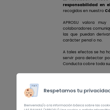
responsabilidad en e
Alianzas
recogidos en nuestro
Có
Admin. Públicas
APROSU valora muy po
colaboradores comunique
Empresas Priv
las que puedan deriva
carácter penal o no.
Entid. Tercer Sector
Proveedores
A tales efectos se ha h
servir para detectar po
Centros de Formación
Conducta cobre toda su v
ODS
Estas comunicaciones
represalias
contra los 
Valores ampliados
envío de comunicacion
Respetamos tu privacida
APROSU pone a dispos
consultada pulsando sob
Bienvenida/o a la información básica sobre las coo
LAS PALMAS (APROSU) Una cookie o galleta informáti