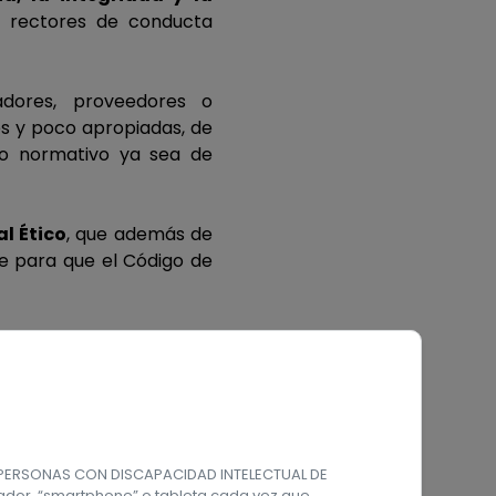
os rectores de conducta
adores, proveedores o
es y poco apropiadas, de
o normativo ya sea de
l Ético
, que además de
le para que el Código de
dad y la ausencia de
, además de permitir el
rmación
, que puede ser
DE PERSONAS CON DISCAPACIDAD INTELECTUAL DE
ador, “smartphone” o tableta cada vez que