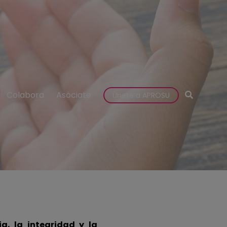
Colabora
Asóciate
Únete a APROSU
a, la integridad y la