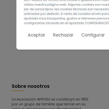
visitas nuestra página web. Algunas cookies son nue
Para ampliar informa
ser de varios tipos: las cookies técnicas son necesa
enlace.
activadas por defecto. El resto de cookies sirven pa
ajustada a tus búsquedas, gustos e intereses perso
configurarlas clicando en el apartado CONFIGURACIÓ
Aceptar
Rechazar
Configurar
Sobre nosotros
La Asociación APROSU se constituyó en 1962
por un grupo de familias que tenían en su