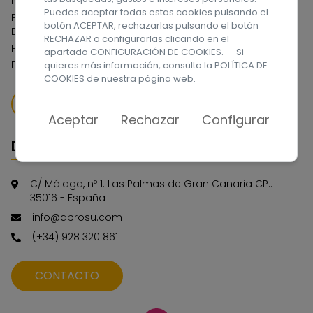
Política de cookies
Puedes aceptar todas estas cookies pulsando el
Política del Sistema Interno de Información Canal de
botón ACEPTAR, rechazarlas pulsando el botón
Denuncias
RECHAZAR o configurarlas clicando en el
Política de Serguidad de la Información
apartado CONFIGURACIÓN DE COOKIES. Si
Declaración de Accesibilidad Web
quieres más información, consulta la
POLÍTICA DE
COOKIES
de nuestra página web.
QUIERO DONAR
Aceptar
Rechazar
Configurar
Datos de contacto
C/ Málaga, nº 1. Las Palmas de Gran Canaria CP.:
35016 - España
info@aprosu.com
(+34) 928 320 861
CONTACTO