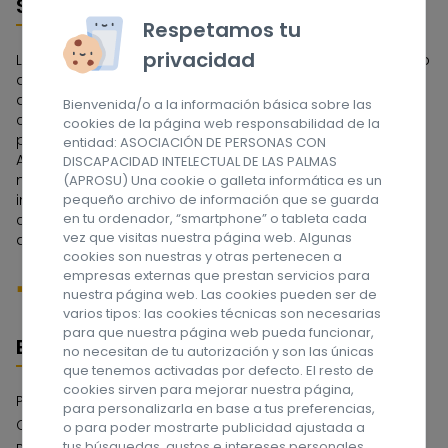
Sobre nosotros
Respetamos tu
privacidad
La Asociación APROSU se constituyó en 1962 por un grupo
de familias que tenían en su seno a una persona con
discapacidad intelectual. Fue la primera Asociación
Bienvenida/o a la información básica sobre las
constituida en el Archipiélago Canario y una de las
cookies de la página web responsabilidad de la
pioneras de España. A lo largo de estos años la
entidad: ASOCIACIÓN DE PERSONAS CON
Asociación ha tenido que ir adaptándose a las
DISCAPACIDAD INTELECTUAL DE LAS PALMAS
necesidades de las personas con discapacidad
(APROSU) Una cookie o galleta informática es un
pequeño archivo de información que se guarda
intelectual y a sus familias, dedicándose en sus
en tu ordenador, “smartphone” o tableta cada
comienzos a la etapa escolar, y actualmente a la edad
vez que visitas nuestra página web. Algunas
adulta. ¡Síguenos en las redes sociales!
cookies son nuestras y otras pertenecen a
empresas externas que prestan servicios para
nuestra página web. Las cookies pueden ser de
varios tipos: las cookies técnicas son necesarias
para que nuestra página web pueda funcionar,
Enlaces
no necesitan de tu autorización y son las únicas
que tenemos activadas por defecto. El resto de
cookies sirven para mejorar nuestra página,
Política de privacidad
para personalizarla en base a tus preferencias,
Compromiso con la Protección de Datos
o para poder mostrarte publicidad ajustada a
tus búsquedas, gustos e intereses personales.