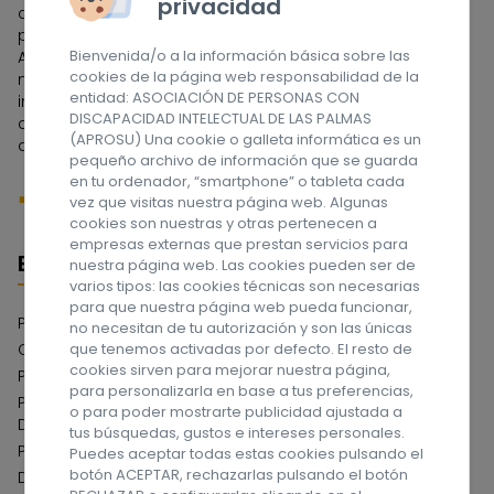
privacidad
constituida en el Archipiélago Canario y una de las
pioneras de España. A lo largo de estos años la
Bienvenida/o a la información básica sobre las
Asociación ha tenido que ir adaptándose a las
cookies de la página web responsabilidad de la
necesidades de las personas con discapacidad
entidad: ASOCIACIÓN DE PERSONAS CON
intelectual y a sus familias, dedicándose en sus
DISCAPACIDAD INTELECTUAL DE LAS PALMAS
comienzos a la etapa escolar, y actualmente a la edad
(APROSU) Una cookie o galleta informática es un
adulta. ¡Síguenos en las redes sociales!
pequeño archivo de información que se guarda
en tu ordenador, “smartphone” o tableta cada
vez que visitas nuestra página web. Algunas
cookies son nuestras y otras pertenecen a
empresas externas que prestan servicios para
Enlaces
nuestra página web. Las cookies pueden ser de
varios tipos: las cookies técnicas son necesarias
para que nuestra página web pueda funcionar,
Política de privacidad
no necesitan de tu autorización y son las únicas
que tenemos activadas por defecto. El resto de
Compromiso con la Protección de Datos
cookies sirven para mejorar nuestra página,
Política de cookies
para personalizarla en base a tus preferencias,
Política del Sistema Interno de Información Canal de
o para poder mostrarte publicidad ajustada a
Denuncias
tus búsquedas, gustos e intereses personales.
Política de Serguidad de la Información
Puedes aceptar todas estas cookies pulsando el
botón ACEPTAR, rechazarlas pulsando el botón
Declaración de Accesibilidad Web