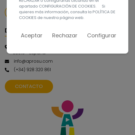
RECHAZAR o configurarlas clicando en el
apartado CONFIGURACIÓN DE COOKIES. Si
QUIERO DONAR
quieres más información, consulta la
POLÍTICA DE
COOKIES
de nuestra página web.
Datos de contacto
Aceptar
Rechazar
Configurar
C/ Málaga, nº 1. Las Palmas de Gran Canaria CP.:
35016 - España
info@aprosu.com
(+34) 928 320 861
CONTACTO