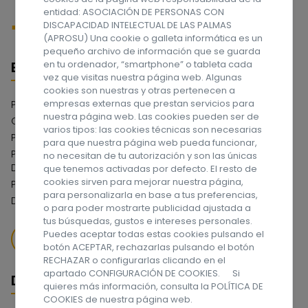
entidad: ASOCIACIÓN DE PERSONAS CON
DISCAPACIDAD INTELECTUAL DE LAS PALMAS
(APROSU) Una cookie o galleta informática es un
pequeño archivo de información que se guarda
Enlaces
en tu ordenador, “smartphone” o tableta cada
vez que visitas nuestra página web. Algunas
cookies son nuestras y otras pertenecen a
empresas externas que prestan servicios para
Política de privacidad
nuestra página web. Las cookies pueden ser de
Compromiso con la Protección de Datos
varios tipos: las cookies técnicas son necesarias
Política de cookies
para que nuestra página web pueda funcionar,
Política del Sistema Interno de Información Canal de
no necesitan de tu autorización y son las únicas
Denuncias
que tenemos activadas por defecto. El resto de
cookies sirven para mejorar nuestra página,
Política de Serguidad de la Información
para personalizarla en base a tus preferencias,
Declaración de Accesibilidad Web
o para poder mostrarte publicidad ajustada a
tus búsquedas, gustos e intereses personales.
Puedes aceptar todas estas cookies pulsando el
QUIERO DONAR
botón ACEPTAR, rechazarlas pulsando el botón
RECHAZAR o configurarlas clicando en el
apartado CONFIGURACIÓN DE COOKIES. Si
Datos de contacto
quieres más información, consulta la
POLÍTICA DE
COOKIES
de nuestra página web.