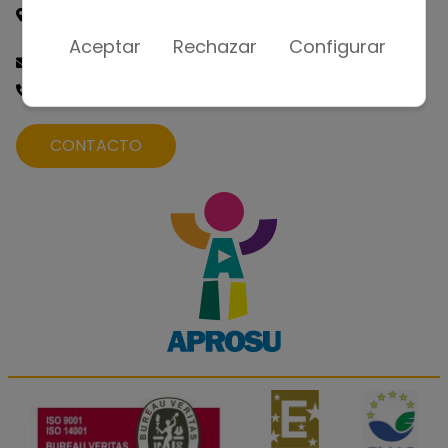
C/ Málaga, nº 1. Las Palmas de Gran Canaria CP.:
35016 - España
Aceptar
Rechazar
Configurar
info@aprosu.com
(+34) 928 320 861
CONTACTO