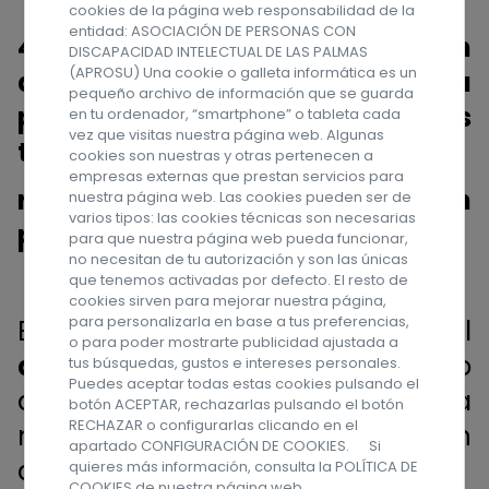
cookies de la página web responsabilidad de la
entidad: ASOCIACIÓN DE PERSONAS CON
4. Las personas con
DISCAPACIDAD INTELECTUAL DE LAS PALMAS
(APROSU) Una cookie o galleta informática es un
discapacidad gozan de la
pequeño archivo de información que se guarda
protección prevista en los
en tu ordenador, “smartphone” o tableta cada
vez que visitas nuestra página web. Algunas
tratados internacionales
cookies son nuestras y otras pertenecen a
empresas externas que prestan servicios para
ratificados por España que velan
nuestra página web. Las cookies pueden ser de
varios tipos: las cookies técnicas son necesarias
por sus derechos.»
para que nuestra página web pueda funcionar,
no necesitan de tu autorización y son las únicas
que tenemos activadas por defecto. El resto de
cookies sirven para mejorar nuestra página,
para personalizarla en base a tus preferencias,
El Proyecto de reforma del
o para poder mostrarte publicidad ajustada a
artículo 49 CE
culminaría, en caso
tus búsquedas, gustos e intereses personales.
Puedes aceptar todas estas cookies pulsando el
de ser aprobado, en la tercera
botón ACEPTAR, rechazarlas pulsando el botón
RECHAZAR o configurarlas clicando en el
modificación de la Constitución
apartado CONFIGURACIÓN DE COOKIES. Si
desde su promulgación en 1978.
quieres más información, consulta la
POLÍTICA DE
COOKIES
de nuestra página web.