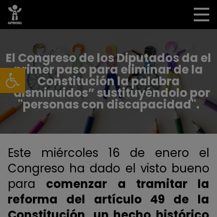
El Congreso de los Diputados da el
Abrir barra de herramientas
primer paso para eliminar de la
Constitución la palabra
“disminuidos” sustituyéndolo por
"personas con discapacidad".
Este miércoles 16 de enero el
Congreso ha dado el visto bueno
para
comenzar a tramitar la
reforma del artículo 49 de la
Constitución, un hecho histórico