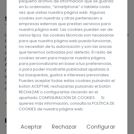
pequeño archivo de información que se guarda
en tu ordenador, “smartphone” o tableta cada
vez que visitas nuestra página web. Algunas
Sobre nosotros
cookies son nuestras y otras pertenecen a
empresas externas que prestan servicios para
nuestra página web. Las cookies pueden ser de
La Asociación APROSU se constituyó en 1962 por un grupo
varios tipos: las cookies técnicas son necesarias
de familias que tenían en su seno a una persona con
para que nuestra página web pueda funcionar,
no necesitan de tu autorización y son las únicas
discapacidad intelectual. Fue la primera Asociación
que tenemos activadas por defecto. El resto de
constituida en el Archipiélago Canario y una de las
cookies sirven para mejorar nuestra página,
pioneras de España. A lo largo de estos años la
para personalizarla en base a tus preferencias,
Asociación ha tenido que ir adaptándose a las
o para poder mostrarte publicidad ajustada a
necesidades de las personas con discapacidad
tus búsquedas, gustos e intereses personales.
intelectual y a sus familias, dedicándose en sus
Puedes aceptar todas estas cookies pulsando el
comienzos a la etapa escolar, y actualmente a la edad
botón ACEPTAR, rechazarlas pulsando el botón
adulta. ¡Síguenos en las redes sociales!
RECHAZAR o configurarlas clicando en el
apartado CONFIGURACIÓN DE COOKIES. Si
quieres más información, consulta la
POLÍTICA DE
COOKIES
de nuestra página web.
Enlaces
Aceptar
Rechazar
Configurar