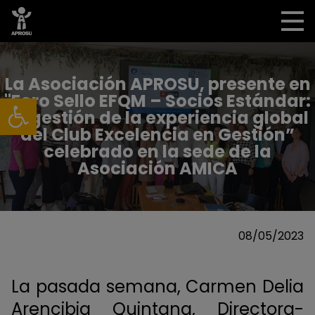
La Asociación APROSU, presente en
Abrir barra de herramientas
"Foro Sello EFQM – Socios Estándar:
La gestión de la experiencia global
del Club Excelencia en Gestión”
celebrado en la sede de la
Asociación AMICA
08/05/2023
La pasada semana, Carmen Delia
Arencibia Quintana, Directora-