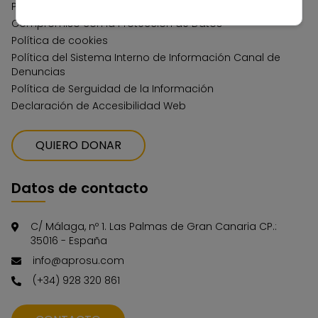
Política de privacidad
Compromiso con la Protección de Datos
Política de cookies
Política del Sistema Interno de Información Canal de
Denuncias
Política de Serguidad de la Información
Declaración de Accesibilidad Web
QUIERO DONAR
Datos de contacto
C/ Málaga, nº 1. Las Palmas de Gran Canaria CP.:
35016 - España
info@aprosu.com
(+34) 928 320 861