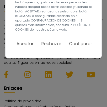
tus búsquedas, gustos e intereses personales.
Sobre nosotros
Puedes aceptar todas estas cookies pulsando el
botón ACEPTAR, rechazarlas pulsando el botón
RECHAZAR o configurarlas clicando en el
La Asociación APROSU se constituyó en 1962 por un grupo
apartado CONFIGURACIÓN DE COOKIES. Si
de familias que tenían en su seno a una persona con
quieres más información, consulta la
POLÍTICA DE
discapacidad intelectual. Fue la primera Asociación
COOKIES
de nuestra página web.
constituida en el Archipiélago Canario y una de las
pioneras de España. A lo largo de estos años la
Aceptar
Rechazar
Configurar
Asociación ha tenido que ir adaptándose a las
necesidades de las personas con discapacidad
intelectual y a sus familias, dedicándose en sus
comienzos a la etapa escolar, y actualmente a la edad
adulta. ¡Síguenos en las redes sociales!
Enlaces
Política de privacidad
Compromiso con la Protección de Datos