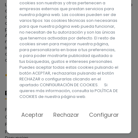
cookies son nuestras y otras pertenecen a
La Asociación APROSU se constituyó en 1962 por un grupo
empresas externas que prestan servicios para
de familias que tenían en su seno a una persona con
nuestra página web. Las cookies pueden ser de
discapacidad intelectual. Fue la primera Asociación
varios tipos: las cookies técnicas son necesarias
constituida en el Archipiélago Canario y una de las
para que nuestra página web pueda funcionar,
pioneras de España. A lo largo de estos años la
no necesitan de tu autorización y son las únicas
Asociación ha tenido que ir adaptándose a las
que tenemos activadas por defecto. El resto de
necesidades de las personas con discapacidad
cookies sirven para mejorar nuestra página,
intelectual y a sus familias, dedicándose en sus
para personalizarla en base a tus preferencias,
comienzos a la etapa escolar, y actualmente a la edad
o para poder mostrarte publicidad ajustada a
adulta. ¡Síguenos en las redes sociales!
tus búsquedas, gustos e intereses personales.
Puedes aceptar todas estas cookies pulsando el
botón ACEPTAR, rechazarlas pulsando el botón
RECHAZAR o configurarlas clicando en el
apartado CONFIGURACIÓN DE COOKIES. Si
quieres más información, consulta la
POLÍTICA DE
Enlaces
COOKIES
de nuestra página web.
Política de privacidad
Aceptar
Rechazar
Configurar
Compromiso con la Protección de Datos
Política de cookies
Política del Sistema Interno de Información Canal de