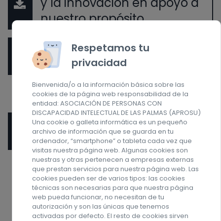
y la innovación en apoyo a
nuestro propósito
Transformación a través de
Respetamos tu
privacidad
la Cultura
Bienvenida/o a la información básica sobre las
Planes de Vida
cookies de la página web responsabilidad de la
entidad: ASOCIACIÓN DE PERSONAS CON
DISCAPACIDAD INTELECTUAL DE LAS PALMAS (APROSU)
Automatización en la
Una cookie o galleta informática es un pequeño
archivo de información que se guarda en tu
recepción de curriculums
ordenador, “smartphone” o tableta cada vez que
visitas nuestra página web. Algunas cookies son
nuestras y otras pertenecen a empresas externas
que prestan servicios para nuestra página web. Las
cookies pueden ser de varios tipos: las cookies
2021
técnicas son necesarias para que nuestra página
web pueda funcionar, no necesitan de tu
autorización y son las únicas que tenemos
activadas por defecto. El resto de cookies sirven