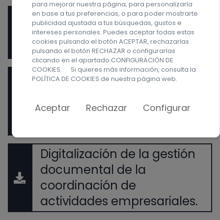
para mejorar nuestra página, para personalizarla
-Transformación Digital
en base a tus preferencias, o para poder mostrarte
publicidad ajustada a tus búsquedas, gustos e
alineada a la Gestión por
intereses personales. Puedes aceptar todas estas
cookies pulsando el botón ACEPTAR, rechazarlas
procesos de una ONG
pulsando el botón RECHAZAR o configurarlas
clicando en el apartado CONFIGURACIÓN DE
COOKIES. Si quieres más información, consulta la
- Los ODS como
POLÍTICA DE COOKIES
de nuestra página web.
herramienta de
transformación de las
Aceptar
Rechazar
Configurar
organizaciones
Digitalización de la gestión
documental de la
coordinación de
actividades empresariales.